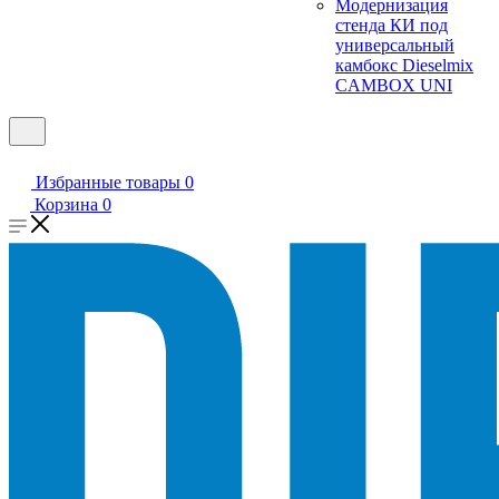
Модернизация
стенда КИ под
универсальный
камбокс Dieselmix
CAMBOX UNI
Избранные товары
0
Корзина
0