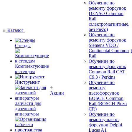
Обучение по
ремонту форсунок
DENSO Common
Rail
(электромагнитные,
без Piezo)
Каталог
Обучение по
ремонту форсунок
Siemens VDO /
Стенды
Continental Common
Rail
Обучение по
Комплектующие
ремонту форсунок
к стендам
Common Rail CAT
C9.3 / Perkins
Инструмент
Обучение по
ремонту
Акции
пьезофорсунок
BOSCH Common
Запчасти для
Rail (BOSCH Piezo
дизельной
CR)
аппаратуры
Обучение по
ремонту насос-
форсунок Delphi
Lucas A1