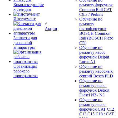
Обучение по
Комплектующие
ремонту форсунок
к стендам
Common Rail CAT
C9.3 / Perkins
Инструмент
Обучение по
ремонту
Акции
пьезофорсунок
BOSCH Common
Запчасти для
Rail (BOSCH Piezo
дизельной
CR)
аппаратуры
Обучение по
ремонту насос-
форсунок Delphi
Lucas A1
Организация
Обучение по
рабочего
ремонту насосных
пространства
секций Bosch PLD
Обучение по
ремонту насос-
форсунок Detroit
Diesel N2 / N3
Обучение по
ремонту насос-
форсунок CAT C12
C13 C15 C18 / CAT