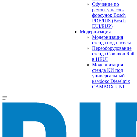
Обучение по
ремонту насос-
форсунок Bosch
PDE/UIS (Bosch
EUI/EUP)
Модернизация
Модернизация
стенда под насосы
Переоборудование
стенда Common Rail
в HEUI
Модернизация
стенда КИ под
универсальный
камбокс Dieselmix
CAMBOX UNI