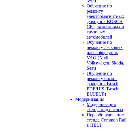
3500
Обучение по
ремонту
электромагнитных
форсунок BOSCH
CR для легковых и
грузовых
автомобилей
Обучение по
ремонту легковых
насос-форсунок
VAG (Audi,
Volkswagen, Skoda,
Seat)
Обучение по
ремонту насос-
форсунок Bosch
PDE/UIS (Bosch
EUI/EUP)
Модернизация
Модернизация
стенда под насосы
Переоборудование
стенда Common Rail
в HEUI