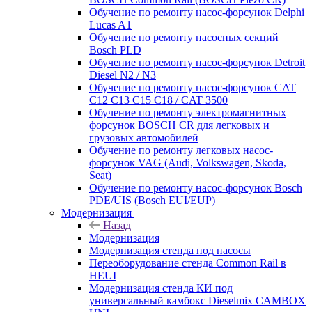
Обучение по ремонту насос-форсунок Delphi
Lucas A1
Обучение по ремонту насосных секций
Bosch PLD
Обучение по ремонту насос-форсунок Detroit
Diesel N2 / N3
Обучение по ремонту насос-форсунок CAT
C12 C13 C15 C18 / CAT 3500
Обучение по ремонту электромагнитных
форсунок BOSCH CR для легковых и
грузовых автомобилей
Обучение по ремонту легковых насос-
форсунок VAG (Audi, Volkswagen, Skoda,
Seat)
Обучение по ремонту насос-форсунок Bosch
PDE/UIS (Bosch EUI/EUP)
Модернизация
Назад
Модернизация
Модернизация стенда под насосы
Переоборудование стенда Common Rail в
HEUI
Модернизация стенда КИ под
универсальный камбокс Dieselmix CAMBOX