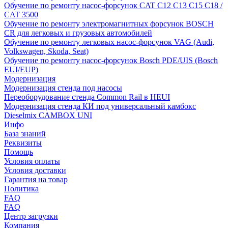
Обучение по ремонту насос-форсунок CAT C12 C13 C15 C18 /
CAT 3500
Обучение по ремонту электромагнитных форсунок BOSCH
CR для легковых и грузовых автомобилей
Обучение по ремонту легковых насос-форсунок VAG (Audi,
Volkswagen, Skoda, Seat)
Обучение по ремонту насос-форсунок Bosch PDE/UIS (Bosch
EUI/EUP)
Модернизация
Модернизация стенда под насосы
Переоборудование стенда Common Rail в HEUI
Модернизация стенда КИ под универсальный камбокс
Dieselmix CAMBOX UNI
Инфо
База знаний
Реквизиты
Помощь
Условия оплаты
Условия доставки
Гарантия на товар
Политика
FAQ
FAQ
Центр загрузки
Компания