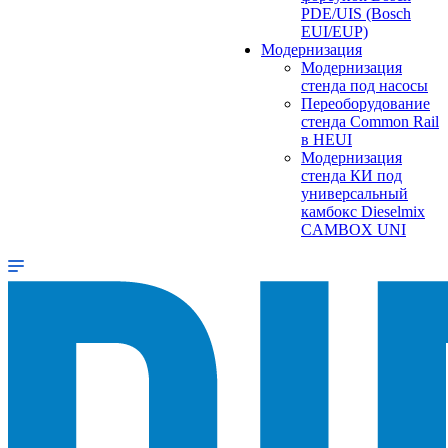
PDE/UIS (Bosch
EUI/EUP)
Модернизация
Модернизация
стенда под насосы
Переоборудование
стенда Common Rail
в HEUI
Модернизация
стенда КИ под
универсальный
камбокс Dieselmix
CAMBOX UNI