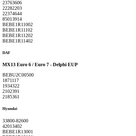
23763606
22282203
22374644
85013914
BEBE1R11002
BEBE1R11102
BEBE1R11202
BEBE1R11402
DAF
MX13 Euro 6 / Euro 7 - Delphi EUP
BEBU2C00500
1871117
1934322
2102391
2185361
Hyundai
33800-82600
42013402
BEBE1R13001