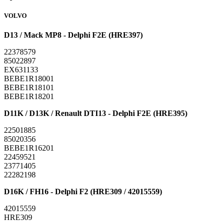
VOLVO
D13 / Mack MP8 - Delphi F2E (HRE397)
22378579
85022897
EX631133
BEBE1R18001
BEBE1R18101
BEBE1R18201
D11K / D13K / Renault DTI13 - Delphi F2E (HRE395)
22501885
85020356
BEBE1R16201
22459521
23771405
22282198
D16K / FH16 - Delphi F2 (HRE309 / 42015559)
42015559
HRE309