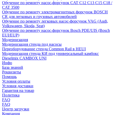
Обучение по ремонту насос-форсунок CAT C12 C13 C15 C18 /
CAT 3500
Обучение по ремонту электромагнитных форсунок BOSCH
CR для легковых и грузовых автомобилей
Обучение по ремонту легковых насос-форсунок VAG (Audi,
Volkswagen, Skoda, Seat)
Обучение по ремонту насос-форсунок Bosch PDE/UIS (Bosch
EUI/EUP)
Модернизация
Модернизация стенда под насосы
Переоборудование стенда Common Rail в HEUI
Модернизация стенда КИ под универсальный камбокс
Dieselmix CAMBOX UNI
Инфо
База знаний
Реквизиты
Помощь
Условия оплаты
Условия доставки
Гарантия на товар
Политика
FAQ
FAQ
Центр загрузки
Компания