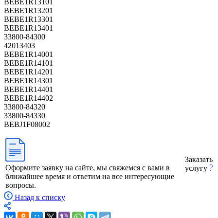
BEBE1R13101
BEBE1R13201
BEBE1R13301
BEBE1R13401
33800-84300
42013403
BEBE1R14001
BEBE1R14101
BEBE1R14201
BEBE1R14301
BEBE1R14401
BEBE1R14402
33800-84320
33800-84330
BEBJ1F08002
Заказать
Оформите заявку на сайте, мы свяжемся с вами в
услугу
ближайшее время и ответим на все интересующие
вопросы.
Назад к списку