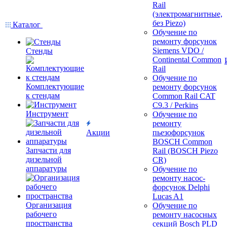
Rail
(электромагнитные,
без Piezo)
Каталог
Обучение по
ремонту форсунок
Siemens VDO /
Стенды
Continental Common
Rail
Обучение по
Комплектующие
ремонту форсунок
к стендам
Common Rail CAT
C9.3 / Perkins
Инструмент
Обучение по
ремонту
Акции
пьезофорсунок
BOSCH Common
Запчасти для
Rail (BOSCH Piezo
дизельной
CR)
аппаратуры
Обучение по
ремонту насос-
форсунок Delphi
Lucas A1
Организация
Обучение по
рабочего
ремонту насосных
пространства
секций Bosch PLD