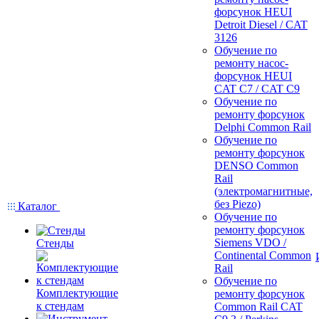
форсунок HEUI
Detroit Diesel / CAT
3126
Обучение по
ремонту насос-
форсунок HEUI
CAT C7 / CAT C9
Обучение по
ремонту форсунок
Delphi Common Rail
Обучение по
ремонту форсунок
DENSO Common
Rail
(электромагнитные,
без Piezo)
Каталог
Обучение по
ремонту форсунок
Siemens VDO /
Стенды
Continental Common
Rail
Обучение по
Комплектующие
ремонту форсунок
к стендам
Common Rail CAT