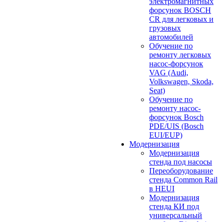
электромагнитных
форсунок BOSCH
CR для легковых и
грузовых
автомобилей
Обучение по
ремонту легковых
насос-форсунок
VAG (Audi,
Volkswagen, Skoda,
Seat)
Обучение по
ремонту насос-
форсунок Bosch
PDE/UIS (Bosch
EUI/EUP)
Модернизация
Модернизация
стенда под насосы
Переоборудование
стенда Common Rail
в HEUI
Модернизация
стенда КИ под
универсальный