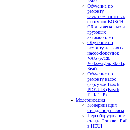
3500
Обучение по
ремонту
электромагнитных
форсунок BOSCH
CR для легковых и
грузовых
автомобилей
Обучение по
ремонту легковых
насос-форсунок
VAG (Audi,
Volkswagen, Skoda,
Seat)
Обучение по
ремонту насос-
форсунок Bosch
PDE/UIS (Bosch
EUI/EUP)
Модернизация
Модернизация
стенда под насосы
Переоборудование
стенда Common Rail
в HEUI