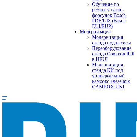
Обучение по
ремонту насос-
форсунок Bosch
PDE/UIS (Bosch
EUI/EUP)
Модернизация
Модернизация
стенда под насосы
Переоборудование
стенда Common Rail
в HEUI
Модернизация
стенда КИ под
универсальный
камбокс Dieselmix
CAMBOX UNI