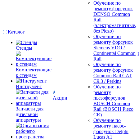
Обучение по
ремонту форсунок
DENSO Common
Rail
(электромагнитные,
без Piezo)
Каталог
Обучение по
ремонту форсунок
Siemens VDO /
Стенды
Continental Common
Rail
Обучение по
Комплектующие
ремонту форсунок
к стендам
Common Rail CAT
C9.3 / Perkins
Инструмент
Обучение по
ремонту
Акции
пьезофорсунок
BOSCH Common
Запчасти для
Rail (BOSCH Piezo
дизельной
CR)
аппаратуры
Обучение по
ремонту насос-
форсунок Delphi
Lucas A1