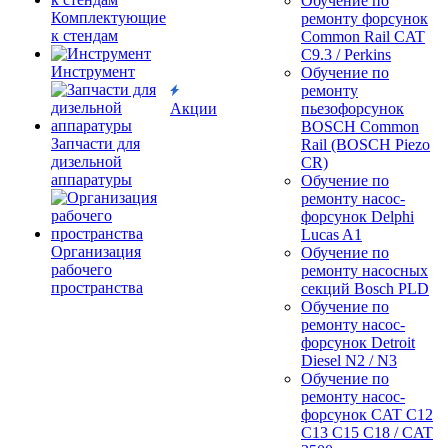
Обучение по
Комплектующие
ремонту форсунок
к стендам
Common Rail CAT
C9.3 / Perkins
Инструмент
Обучение по
ремонту
Акции
пьезофорсунок
BOSCH Common
Запчасти для
Rail (BOSCH Piezo
дизельной
CR)
аппаратуры
Обучение по
ремонту насос-
форсунок Delphi
Lucas A1
Организация
Обучение по
рабочего
ремонту насосных
пространства
секций Bosch PLD
Обучение по
ремонту насос-
форсунок Detroit
Diesel N2 / N3
Обучение по
ремонту насос-
форсунок CAT C12
C13 C15 C18 / CAT