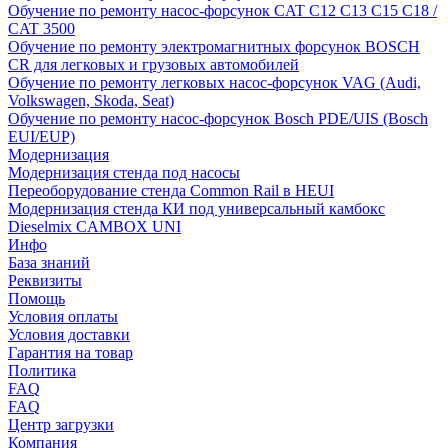
Обучение по ремонту насос-форсунок CAT C12 C13 C15 C18 /
CAT 3500
Обучение по ремонту электромагнитных форсунок BOSCH
CR для легковых и грузовых автомобилей
Обучение по ремонту легковых насос-форсунок VAG (Audi,
Volkswagen, Skoda, Seat)
Обучение по ремонту насос-форсунок Bosch PDE/UIS (Bosch
EUI/EUP)
Модернизация
Модернизация стенда под насосы
Переоборудование стенда Common Rail в HEUI
Модернизация стенда КИ под универсальный камбокс
Dieselmix CAMBOX UNI
Инфо
База знаний
Реквизиты
Помощь
Условия оплаты
Условия доставки
Гарантия на товар
Политика
FAQ
FAQ
Центр загрузки
Компания