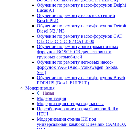
Обучение по ремонту насос-форсунок Delphi
Lucas A1
Обучение по ремонту насосных секций
Bosch PLD
Обучение по ремонту насос-форсунок Detroit
Diesel N2 / N3
Обучение по ремонту насос-форсунок CAT
C12 C13 C15 C18 / CAT 3500
Обучение по ремонту электромагнитных
форсунок BOSCH CR для легковых и
грузовых автомобилей
Обучение по ремонту легковых насос-
форсунок VAG (Audi, Volkswagen, Skoda,
Seat)
Обучение по ремонту насос-форсунок Bosch
PDE/UIS (Bosch EUI/EUP)
Модернизация
Назад
Модернизация
Модернизация стенда под насосы
Переоборудование стенда Common Rail в
HEUI
Модернизация стенда КИ под
универсальный камбокс Dieselmix CAMBOX