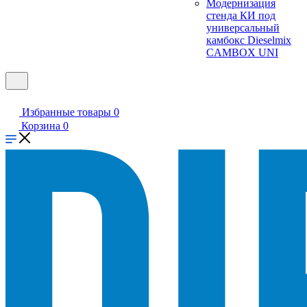
Модернизация
стенда КИ под
универсальный
камбокс Dieselmix
CAMBOX UNI
Избранные товары
0
Корзина
0