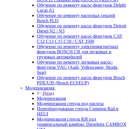
Обучение по ремонту насос-форсунок Delphi
Lucas A1
Обучение по ремонту насосных секций
Bosch PLD
Обучение по ремонту насос-форсунок Detroit
Diesel N2 / N3
Обучение по ремонту насос-форсунок CAT
C12 C13 C15 C18 / CAT 3500
Обучение по ремонту электромагнитных
форсунок BOSCH CR для легковых и
грузовых автомобилей
Обучение по ремонту легковых насос-
форсунок VAG (Audi, Volkswagen, Skoda,
Seat)
Обучение по ремонту насос-форсунок Bosch
PDE/UIS (Bosch EUI/EUP)
Модернизация
Назад
Модернизация
Модернизация стенда под насосы
Переоборудование стенда Common Rail в
HEUI
Модернизация стенда КИ под
универсальный камбокс Dieselmix CAMBOX