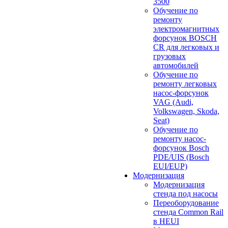
3500
Обучение по
ремонту
электромагнитных
форсунок BOSCH
CR для легковых и
грузовых
автомобилей
Обучение по
ремонту легковых
насос-форсунок
VAG (Audi,
Volkswagen, Skoda,
Seat)
Обучение по
ремонту насос-
форсунок Bosch
PDE/UIS (Bosch
EUI/EUP)
Модернизация
Модернизация
стенда под насосы
Переоборудование
стенда Common Rail
в HEUI