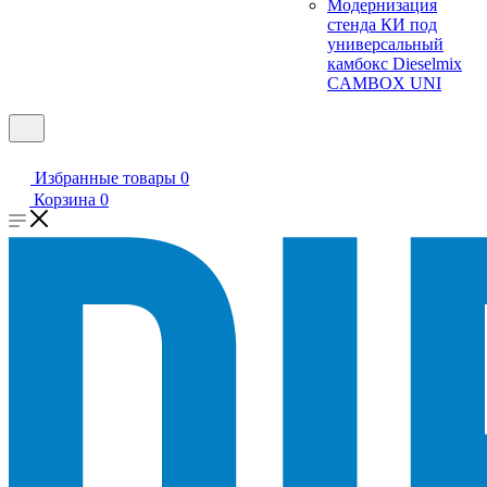
Модернизация
стенда КИ под
универсальный
камбокс Dieselmix
CAMBOX UNI
Избранные товары
0
Корзина
0