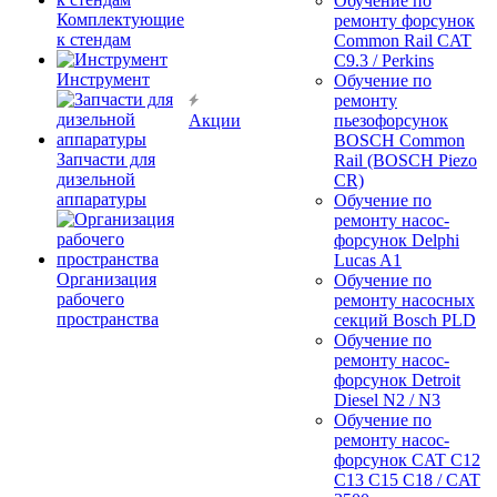
Обучение по
Комплектующие
ремонту форсунок
к стендам
Common Rail CAT
C9.3 / Perkins
Инструмент
Обучение по
ремонту
Акции
пьезофорсунок
BOSCH Common
Запчасти для
Rail (BOSCH Piezo
дизельной
CR)
аппаратуры
Обучение по
ремонту насос-
форсунок Delphi
Lucas A1
Организация
Обучение по
рабочего
ремонту насосных
пространства
секций Bosch PLD
Обучение по
ремонту насос-
форсунок Detroit
Diesel N2 / N3
Обучение по
ремонту насос-
форсунок CAT C12
C13 C15 C18 / CAT