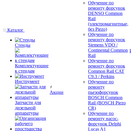
Обучение по
ремонту форсунок
DENSO Common
Rail
(электромагнитные,
без Piezo)
Каталог
Обучение по
ремонту форсунок
Siemens VDO /
Стенды
Continental Common
Rail
Обучение по
Комплектующие
ремонту форсунок
к стендам
Common Rail CAT
C9.3 / Perkins
Инструмент
Обучение по
ремонту
Акции
пьезофорсунок
BOSCH Common
Запчасти для
Rail (BOSCH Piezo
дизельной
CR)
аппаратуры
Обучение по
ремонту насос-
форсунок Delphi
Lucas A1