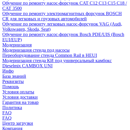
Обучение по ремонту насос-форсунок CAT C12 C13 C15 C18 /
CAT 3500
Обучение по ремонту электромагнитных форсунок BOSCH
CR для легковых и грузовых автомобилей
Обучение по ремонту легковых насос-форсунок VAG (Audi,
Volkswagen, Skoda, Seat)
Обучение по ремонту насос-форсунок Bosch PDE/UIS (Bosch
EUI/EUP)
Модернизация
Модернизация стенда под насосы
Переоборудование стенда Common Rail в HEUI
Модернизация стенда КИ под универсальный камбокс
Dieselmix CAMBOX UNI
Инфо
База знаний
Реквизиты
Помощь
Условия оплаты
Условия доставки
Гарантия на товар
Политика
FAQ
FAQ
Центр загрузки
Компания