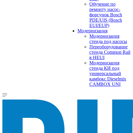
Обучение по
ремонту насос-
форсунок Bosch
PDE/UIS (Bosch
EUI/EUP)
Модернизация
Модернизация
стенда под насосы
Переоборудование
стенда Common Rail
в HEUI
Модернизация
стенда КИ под
универсальный
камбокс Dieselmix
CAMBOX UNI