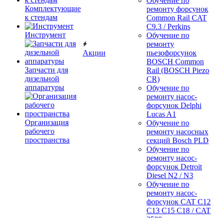
Обучение по
Комплектующие
ремонту форсунок
к стендам
Common Rail CAT
C9.3 / Perkins
Инструмент
Обучение по
ремонту
Акции
пьезофорсунок
BOSCH Common
Запчасти для
Rail (BOSCH Piezo
дизельной
CR)
аппаратуры
Обучение по
ремонту насос-
форсунок Delphi
Lucas A1
Организация
Обучение по
рабочего
ремонту насосных
пространства
секций Bosch PLD
Обучение по
ремонту насос-
форсунок Detroit
Diesel N2 / N3
Обучение по
ремонту насос-
форсунок CAT C12
C13 C15 C18 / CAT