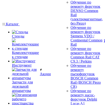
Обучение по
ремонту форсунок
DENSO Common
Rail
(электромагнитные,
без Piezo)
Каталог
Обучение по
ремонту форсунок
Siemens VDO /
Стенды
Continental Common
Rail
Обучение по
Комплектующие
ремонту форсунок
к стендам
Common Rail CAT
C9.3 / Perkins
Инструмент
Обучение по
ремонту
Акции
пьезофорсунок
BOSCH Common
Запчасти для
Rail (BOSCH Piezo
дизельной
CR)
аппаратуры
Обучение по
ремонту насос-
форсунок Delphi
Lucas A1