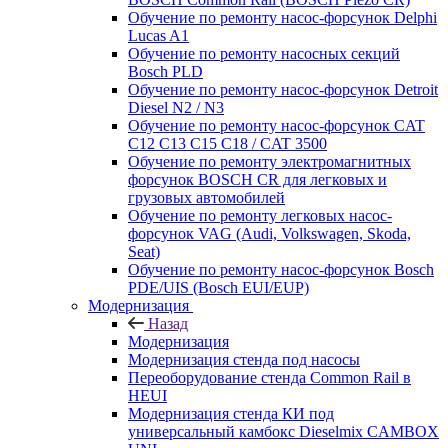
Обучение по ремонту насос-форсунок Delphi
Lucas A1
Обучение по ремонту насосных секций
Bosch PLD
Обучение по ремонту насос-форсунок Detroit
Diesel N2 / N3
Обучение по ремонту насос-форсунок CAT
C12 C13 C15 C18 / CAT 3500
Обучение по ремонту электромагнитных
форсунок BOSCH CR для легковых и
грузовых автомобилей
Обучение по ремонту легковых насос-
форсунок VAG (Audi, Volkswagen, Skoda,
Seat)
Обучение по ремонту насос-форсунок Bosch
PDE/UIS (Bosch EUI/EUP)
Модернизация
Назад
Модернизация
Модернизация стенда под насосы
Переоборудование стенда Common Rail в
HEUI
Модернизация стенда КИ под
универсальный камбокс Dieselmix CAMBOX