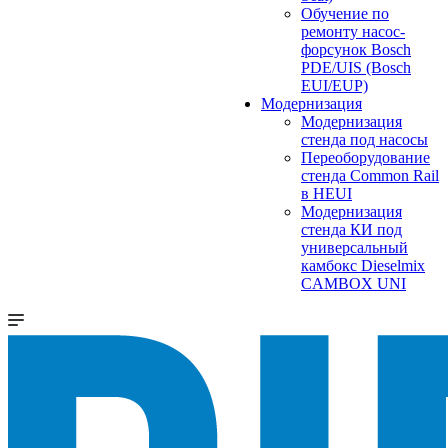
Обучение по
ремонту насос-
форсунок Bosch
PDE/UIS (Bosch
EUI/EUP)
Модернизация
Модернизация
стенда под насосы
Переоборудование
стенда Common Rail
в HEUI
Модернизация
стенда КИ под
универсальный
камбокс Dieselmix
CAMBOX UNI