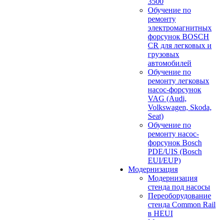
3500
Обучение по
ремонту
электромагнитных
форсунок BOSCH
CR для легковых и
грузовых
автомобилей
Обучение по
ремонту легковых
насос-форсунок
VAG (Audi,
Volkswagen, Skoda,
Seat)
Обучение по
ремонту насос-
форсунок Bosch
PDE/UIS (Bosch
EUI/EUP)
Модернизация
Модернизация
стенда под насосы
Переоборудование
стенда Common Rail
в HEUI