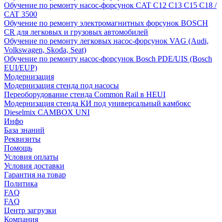
Обучение по ремонту насос-форсунок CAT C12 C13 C15 C18 /
CAT 3500
Обучение по ремонту электромагнитных форсунок BOSCH
CR для легковых и грузовых автомобилей
Обучение по ремонту легковых насос-форсунок VAG (Audi,
Volkswagen, Skoda, Seat)
Обучение по ремонту насос-форсунок Bosch PDE/UIS (Bosch
EUI/EUP)
Модернизация
Модернизация стенда под насосы
Переоборудование стенда Common Rail в HEUI
Модернизация стенда КИ под универсальный камбокс
Dieselmix CAMBOX UNI
Инфо
База знаний
Реквизиты
Помощь
Условия оплаты
Условия доставки
Гарантия на товар
Политика
FAQ
FAQ
Центр загрузки
Компания