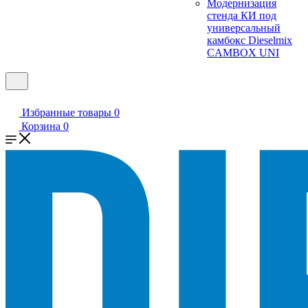
Модернизация
стенда КИ под
универсальный
камбокс Dieselmix
CAMBOX UNI
Избранные товары
0
Корзина
0