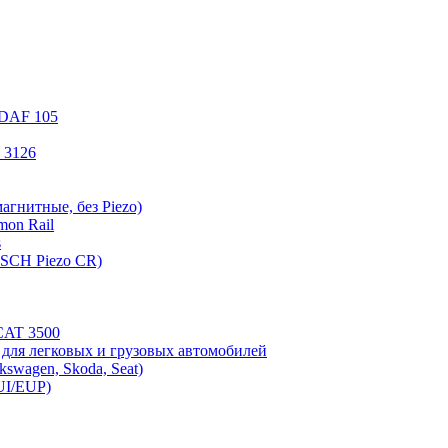
 DAF 105
 3126
гнитные, без Piezo)
mon Rail
s
SCH Piezo CR)
CAT 3500
ля легковых и грузовых автомобилей
swagen, Skoda, Seat)
UI/EUP)