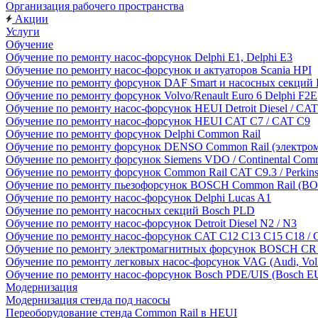
Организация рабочего пространства
Акции
Услуги
Обучение
Обучение по ремонту насос-форсунок Delphi E1, Delphi E3
Обучение по ремонту насос-форсунок и актуаторов Scania HPI
Обучение по ремонту форсунок DAF Smart и насосных секций
Обучение по ремонту форсунок Volvo/Renault Euro 6 Delphi F2E
Обучение по ремонту насос-форсунок HEUI Detroit Diesel / CAT
Обучение по ремонту насос-форсунок HEUI CAT C7 / CAT C9
Обучение по ремонту форсунок Delphi Common Rail
Обучение по ремонту форсунок DENSO Common Rail (электрома
Обучение по ремонту форсунок Siemens VDO / Continental Com
Обучение по ремонту форсунок Common Rail CAT C9.3 / Perkin
Обучение по ремонту пьезофорсунок BOSCH Common Rail (BO
Обучение по ремонту насос-форсунок Delphi Lucas A1
Обучение по ремонту насосных секций Bosch PLD
Обучение по ремонту насос-форсунок Detroit Diesel N2 / N3
Обучение по ремонту насос-форсунок CAT C12 C13 C15 C18 / 
Обучение по ремонту электромагнитных форсунок BOSCH CR д
Обучение по ремонту легковых насос-форсунок VAG (Audi, Volk
Обучение по ремонту насос-форсунок Bosch PDE/UIS (Bosch E
Модернизация
Модернизация стенда под насосы
Переоборудование стенда Common Rail в HEUI