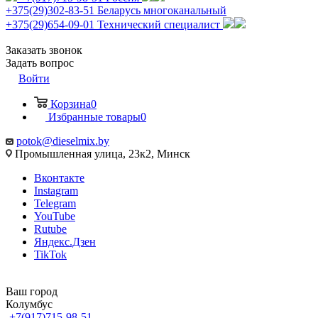
+375(29)302-83-51
Беларусь многоканальный
+375(29)654-09-01
Технический специалист
Заказать звонок
Задать вопрос
Войти
Корзина
0
Избранные товары
0
potok@dieselmix.by
Промышленная улица, 23к2, Минск
Вконтакте
Instagram
Telegram
YouTube
Rutube
Яндекс.Дзен
TikTok
Ваш город
Колумбус
+7(917)715-98-51