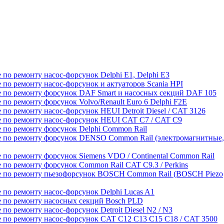
 по ремонту насос-форсунок Delphi E1, Delphi E3
 по ремонту насос-форсунок и актуаторов Scania HPI
 по ремонту форсунок DAF Smart и насосных секций DAF 105
 по ремонту форсунок Volvo/Renault Euro 6 Delphi F2E
 по ремонту насос-форсунок HEUI Detroit Diesel / CAT 3126
 по ремонту насос-форсунок HEUI CAT C7 / CAT C9
 по ремонту форсунок Delphi Common Rail
 по ремонту форсунок DENSO Common Rail (электромагнитные,
 по ремонту форсунок Siemens VDO / Continental Common Rail
 по ремонту форсунок Common Rail CAT C9.3 / Perkins
 по ремонту пьезофорсунок BOSCH Common Rail (BOSCH Piezo
 по ремонту насос-форсунок Delphi Lucas A1
 по ремонту насосных секций Bosch PLD
по ремонту насос-форсунок Detroit Diesel N2 / N3
 по ремонту насос-форсунок CAT C12 C13 C15 C18 / CAT 3500