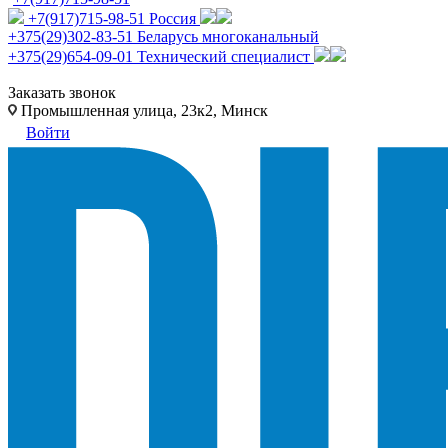
+7(917)715-98-51
Россия
+375(29)302-83-51
Беларусь многоканальный
+375(29)654-09-01
Технический специалист
Заказать звонок
Промышленная улица, 23к2, Минск
Войти