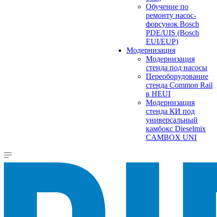
Обучение по
ремонту насос-
форсунок Bosch
PDE/UIS (Bosch
EUI/EUP)
Модернизация
Модернизация
стенда под насосы
Переоборудование
стенда Common Rail
в HEUI
Модернизация
стенда КИ под
универсальный
камбокс Dieselmix
CAMBOX UNI