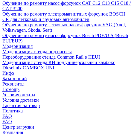
Обучение по ремонту насос-форсунок CAT C12 C13 C15 C18 /
CAT 3500
Обучение по ремонту электромагнитных форсунок BOSCH
CR для легковых и грузовых автомобилей
Обучение по ремонту легковых насос-форсунок VAG (Audi,
Volkswagen, Skoda, Seat)
Обучение по ремонту насос-форсунок Bosch PDE/UIS (Bosch
EUI/EUP)
Модернизация
Модернизация стенда под насосы
Переоборудование стенда Common Rail в HEUI
Модернизация стенда КИ под универсальный камбокс
Dieselmix CAMBOX UNI
Инфо
База знаний
Реквизиты
Помощь
Условия оплаты
Условия доставки
Гарантия на товар
Политика
FAQ
FAQ
Центр загрузки
Компания