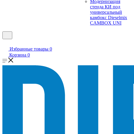
Модернизация
стенда КИ под
универсальный
камбокс Dieselmix
CAMBOX UNI
Избранные товары
0
Корзина
0