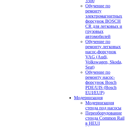
3500
Обучение по
ремонту
электромагнитных
форсунок BOSCH
CR для легковых и
грузовых
автомобилей
Обучение по
ремонту легковых
насос-форсунок
VAG (Audi,
Volkswagen, Skoda,
Seat)
Обучение по
ремонту насос-
форсунок Bosch
PDE/UIS (Bosch
EUI/EUP)
Модернизация
Модернизация
стенда под насосы
Переоборудование
стенда Common Rail
в HEUI