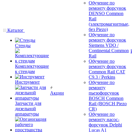
Обучение по
ремонту форсунок
DENSO Common
Rail
(электромагнитные,
без Piezo)
Каталог
Обучение по
ремонту форсунок
Siemens VDO /
Стенды
Continental Common
Rail
Обучение по
Комплектующие
ремонту форсунок
к стендам
Common Rail CAT
C9.3 / Perkins
Инструмент
Обучение по
ремонту
Акции
пьезофорсунок
BOSCH Common
Запчасти для
Rail (BOSCH Piezo
дизельной
CR)
аппаратуры
Обучение по
ремонту насос-
форсунок Delphi
Lucas A1