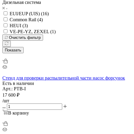
Дизельная система
EUI/EUP (UIS) (
16
)
Common Rail (
4
)
HEUI (
3
)
VE-PE-YZ, ZEXEL (
1
)
Очистить фильтр
Показать
Стенд для проверки распылительной части насос форсунок
Есть в наличии
Арт.: PTB-I
17 600
₽
/шт
В корзину