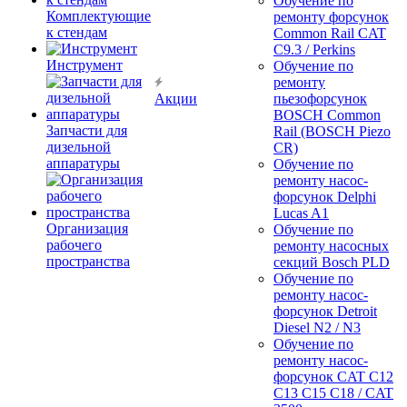
Обучение по
Комплектующие
ремонту форсунок
к стендам
Common Rail CAT
C9.3 / Perkins
Инструмент
Обучение по
ремонту
Акции
пьезофорсунок
BOSCH Common
Запчасти для
Rail (BOSCH Piezo
дизельной
CR)
аппаратуры
Обучение по
ремонту насос-
форсунок Delphi
Lucas A1
Организация
Обучение по
рабочего
ремонту насосных
пространства
секций Bosch PLD
Обучение по
ремонту насос-
форсунок Detroit
Diesel N2 / N3
Обучение по
ремонту насос-
форсунок CAT C12
C13 C15 C18 / CAT