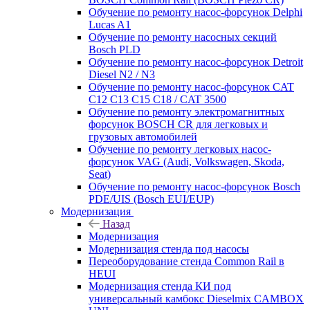
Обучение по ремонту насос-форсунок Delphi
Lucas A1
Обучение по ремонту насосных секций
Bosch PLD
Обучение по ремонту насос-форсунок Detroit
Diesel N2 / N3
Обучение по ремонту насос-форсунок CAT
C12 C13 C15 C18 / CAT 3500
Обучение по ремонту электромагнитных
форсунок BOSCH CR для легковых и
грузовых автомобилей
Обучение по ремонту легковых насос-
форсунок VAG (Audi, Volkswagen, Skoda,
Seat)
Обучение по ремонту насос-форсунок Bosch
PDE/UIS (Bosch EUI/EUP)
Модернизация
Назад
Модернизация
Модернизация стенда под насосы
Переоборудование стенда Common Rail в
HEUI
Модернизация стенда КИ под
универсальный камбокс Dieselmix CAMBOX